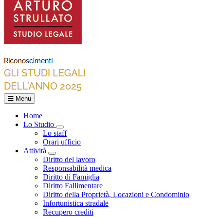
Menu
Home
Lo Studio
Toggle Dropdown
Lo staff
Orari ufficio
Attività
Toggle Dropdown
Diritto del lavoro
Responsabilità medica
Diritto di Famiglia
Diritto Fallimentare
Diritto della Proprietà, Locazioni e Condominio
Infortunistica stradale
Recupero crediti