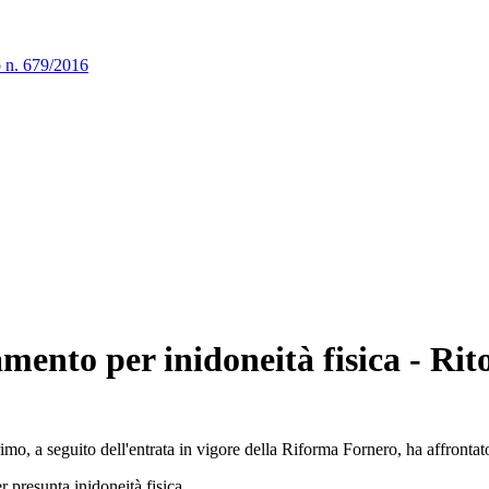
o n. 679/2016
ento per inidoneità fisica - Rito
imo, a seguito dell'entrata in vigore della Riforma Fornero, ha affrontat
 presunta inidoneità fisica.