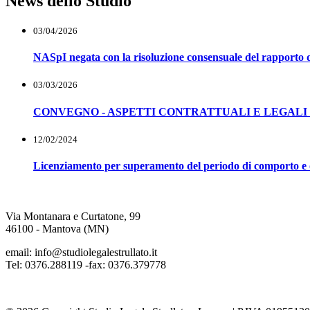
News dello Studio
03/04/2026
NASpI negata con la risoluzione consensuale del rapporto d
03/03/2026
CONVEGNO - ASPETTI CONTRATTUALI E LEGALI 
12/02/2024
Licenziamento per superamento del periodo di comporto e ob
Via Montanara e Curtatone, 99
46100 - Mantova (MN)
email: info@studiolegalestrullato.it
Tel: 0376.288119 -fax: 0376.379778