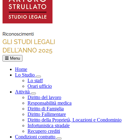
Menu
Home
Lo Studio
Toggle Dropdown
Lo staff
Orari ufficio
Attività
Toggle Dropdown
Diritto del lavoro
Responsabilità medica
Diritto di Famiglia
Diritto Fallimentare
Diritto della Proprietà, Locazioni e Condominio
Infortunistica stradale
Recupero crediti
Condizioni contratto