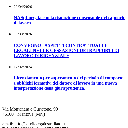
03/04/2026
NASpI negata con la risoluzione consensuale del rapporto
di lavoro
03/03/2026
CONVEGNO - ASPETTI CONTRATTUALI E
LEGALI NELLE CESSAZIONI DEI RAPPORTI DI
LAVORO DIRIGENZIALE
12/02/2024
Licenziamento per superamento del periodo di comporto
e obblighi formativi del datore di lavoro in una nuova
interpretazione della giurisprudenza.
Via Montanara e Curtatone, 99
46100 - Mantova (MN)
email: info@studiolegalestrullato.it