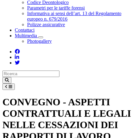
Toggle Dropdown
Codice Deontologico
Parametri per le tariffe forensi
Informativa ai sensi dell’art. 13 del Regolamento
europeo n. 679/2016
Polizze assicurative
Contattaci
Multimedia
Toggle Dropdown
Photogallery
CONVEGNO - ASPETTI
CONTRATTUALI E LEGALI
NELLE CESSAZIONI DEI
RAPPORTI DI LAVORO