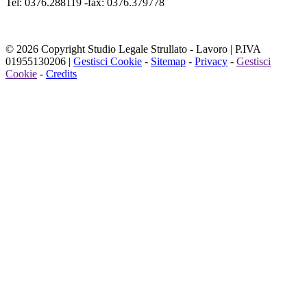
Tel: 0376.288119 -fax: 0376.379778
© 2026 Copyright Studio Legale Strullato - Lavoro | P.IVA
01955130206 |
Gestisci Cookie
-
Sitemap
-
Privacy
-
Gestisci
Cookie
-
Credits