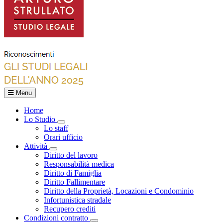
Menu
Home
Lo Studio
Toggle Dropdown
Lo staff
Orari ufficio
Attività
Toggle Dropdown
Diritto del lavoro
Responsabilità medica
Diritto di Famiglia
Diritto Fallimentare
Diritto della Proprietà, Locazioni e Condominio
Infortunistica stradale
Recupero crediti
Condizioni contratto