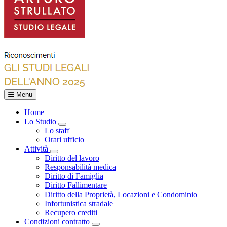
Menu
Home
Lo Studio
Toggle Dropdown
Lo staff
Orari ufficio
Attività
Toggle Dropdown
Diritto del lavoro
Responsabilità medica
Diritto di Famiglia
Diritto Fallimentare
Diritto della Proprietà, Locazioni e Condominio
Infortunistica stradale
Recupero crediti
Condizioni contratto