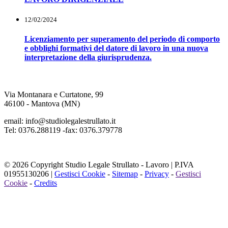
12/02/2024
Licenziamento per superamento del periodo di comporto
e obblighi formativi del datore di lavoro in una nuova
interpretazione della giurisprudenza.
Via Montanara e Curtatone, 99
46100 - Mantova (MN)
email: info@studiolegalestrullato.it
Tel: 0376.288119 -fax: 0376.379778
© 2026 Copyright Studio Legale Strullato - Lavoro | P.IVA
01955130206 |
Gestisci Cookie
-
Sitemap
-
Privacy
-
Gestisci
Cookie
-
Credits