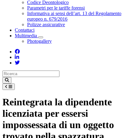
Toggle Dropdown
Codice Deontologico
Parametri per le tariffe forensi
Informativa ai sensi dell’art. 13 del Regolamento
europeo n. 679/2016
Polizze assicurative
Contattaci
Multimedia
Toggle Dropdown
Photogallery
Reintegrata la dipendente
licenziata per essersi
impossessata di un oggetto
trovato nella spazzatura