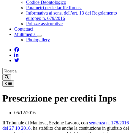
Toggle Dropdown
Codice Deontologico
Parametri per le tariffe forensi
Informativa ai sensi dell’art. 13 del Regolamento
europeo n. 679/2016
Polizze assicurative
Contattaci
Multimedia
Toggle Dropdown
Photogallery
Prescrizione per crediti Inps
05/12/2016
Il Tribunale di Mantova, Sezione Lavoro, con
sentenza n. 178/2016
del 27 10 2016
, ha stabilito che anche la costituzione in giudizio del