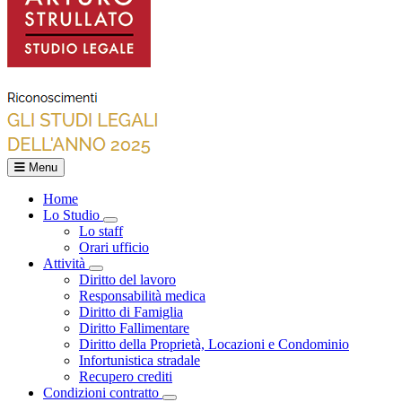
Menu
Home
Lo Studio
Toggle Dropdown
Lo staff
Orari ufficio
Attività
Toggle Dropdown
Diritto del lavoro
Responsabilità medica
Diritto di Famiglia
Diritto Fallimentare
Diritto della Proprietà, Locazioni e Condominio
Infortunistica stradale
Recupero crediti
Condizioni contratto