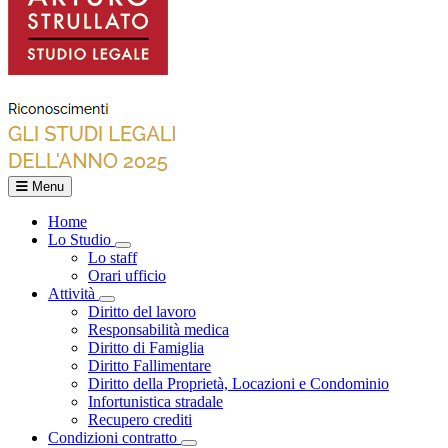
Menu
Home
Lo Studio
Toggle Dropdown
Lo staff
Orari ufficio
Attività
Toggle Dropdown
Diritto del lavoro
Responsabilità medica
Diritto di Famiglia
Diritto Fallimentare
Diritto della Proprietà, Locazioni e Condominio
Infortunistica stradale
Recupero crediti
Condizioni contratto