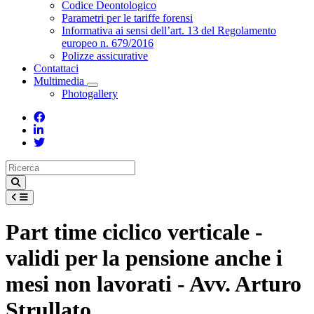
Toggle Dropdown
Codice Deontologico
Parametri per le tariffe forensi
Informativa ai sensi dell’art. 13 del Regolamento
europeo n. 679/2016
Polizze assicurative
Contattaci
Multimedia
Toggle Dropdown
Photogallery
Part time ciclico verticale -
validi per la pensione anche i
mesi non lavorati - Avv. Arturo
Strullato