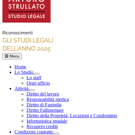
Menu
Home
Lo Studio
Toggle Dropdown
Lo staff
Orari ufficio
Attività
Toggle Dropdown
Diritto del lavoro
Responsabilità medica
Diritto di Famiglia
Diritto Fallimentare
Diritto della Proprietà, Locazioni e Condominio
Infortunistica stradale
Recupero crediti
Condizioni contratto