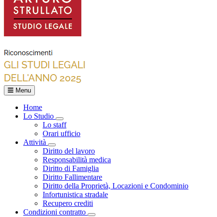
Menu
Home
Lo Studio
Toggle Dropdown
Lo staff
Orari ufficio
Attività
Toggle Dropdown
Diritto del lavoro
Responsabilità medica
Diritto di Famiglia
Diritto Fallimentare
Diritto della Proprietà, Locazioni e Condominio
Infortunistica stradale
Recupero crediti
Condizioni contratto