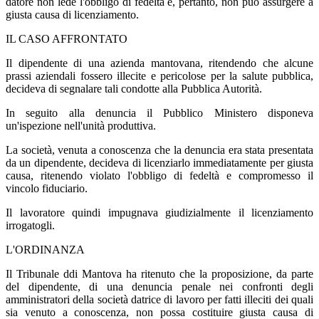
datore non lede l'obbligo di fedeltà e, pertanto, non può assurgere a
giusta causa di licenziamento.
IL CASO AFFRONTATO
Il dipendente di una azienda mantovana, ritendendo che alcune
prassi aziendali fossero illecite e pericolose per la salute pubblica,
decideva di segnalare tali condotte alla Pubblica Autorità.
In seguito alla denuncia il Pubblico Ministero disponeva
un'ispezione nell'unità produttiva.
La società, venuta a conoscenza che la denuncia era stata presentata
da un dipendente, decideva di licenziarlo immediatamente per giusta
causa, ritenendo violato l'obbligo di fedeltà e compromesso il
vincolo fiduciario.
Il lavoratore quindi impugnava giudizialmente il licenziamento
irrogatogli.
L'ORDINANZA
Il Tribunale ddi Mantova ha ritenuto che la proposizione, da parte
del dipendente, di una denuncia penale nei confronti degli
amministratori della società datrice di lavoro per fatti illeciti dei quali
sia venuto a conoscenza, non possa costituire giusta causa di