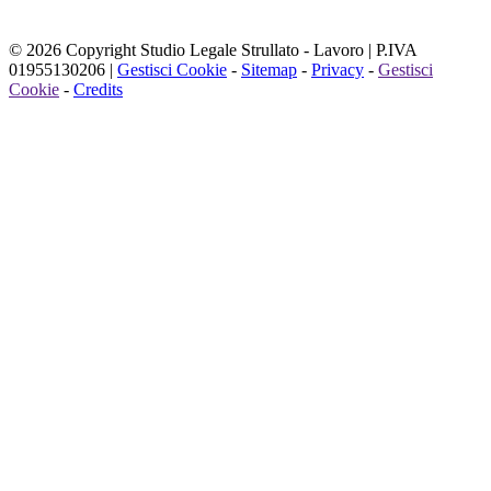
© 2026 Copyright Studio Legale Strullato - Lavoro | P.IVA
01955130206 |
Gestisci Cookie
-
Sitemap
-
Privacy
-
Gestisci
Cookie
-
Credits