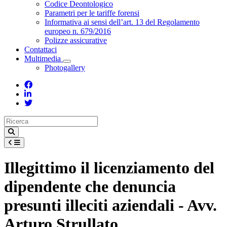
Toggle Dropdown
Codice Deontologico
Parametri per le tariffe forensi
Informativa ai sensi dell’art. 13 del Regolamento
europeo n. 679/2016
Polizze assicurative
Contattaci
Multimedia
Toggle Dropdown
Photogallery
Illegittimo il licenziamento del
dipendente che denuncia
presunti illeciti aziendali - Avv.
Arturo Strullato