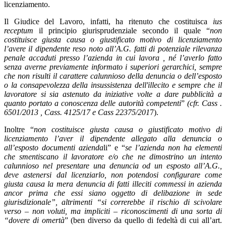
licenziamento.
Il Giudice del Lavoro, infatti, ha ritenuto che costituisca
ius
receptum
il principio giurisprudenziale secondo il quale “
non
costituisce giusta causa o giustificato motivo di licenziamento
l’avere il dipendente reso noto all’A.G. fatti di potenziale rilevanza
penale accaduti presso l’azienda in cui lavora , né l’averlo fatto
senza averne previamente informato i superiori gerarchici, sempre
che non risulti il carattere calunnioso della denuncia o dell’esposto
o la consapevolezza della insussistenza dell'illecito e sempre che il
lavoratore si sia astenuto da iniziative volte a dare pubblicità a
quanto portato a conoscenza delle autorità competenti
”
(cfr. Cass .
6501/2013 , Cass. 4125/17 e Cass 22375/201
7).
Inoltre “
non costituisce giusta causa o giustificato motivo di
licenziamento l’aver il dipendente allegato alla denuncia o
all’esposto documenti azienda
li” e “
se l’azienda non ha elementi
che smentiscano il lavoratore e/o che ne dimostrino un intento
calunnioso nel presentare una denuncia od un esposto all’A.G.,
deve astenersi dal licenziarlo, non potendosi configurare come
giusta causa la mera denuncia di fatti illeciti commessi in azienda
ancor prima che essi siano oggetto di delibazione in sede
giurisdizionale”, altrimenti “si correrebbe il rischio di scivolare
verso – non voluti, ma impliciti – riconoscimenti di una sorta di
“dovere di omertà
” (ben diverso da quello di fedeltà di cui all’art.