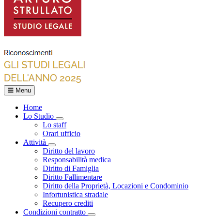
Menu
Home
Lo Studio
Toggle Dropdown
Lo staff
Orari ufficio
Attività
Toggle Dropdown
Diritto del lavoro
Responsabilità medica
Diritto di Famiglia
Diritto Fallimentare
Diritto della Proprietà, Locazioni e Condominio
Infortunistica stradale
Recupero crediti
Condizioni contratto