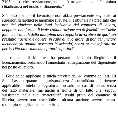
2105 c.c.), che, ovviamente, non può trovare la benché minima
cittadinanza nel nostro ordinamento.”
Sul fatto poi che il lavoratore non abbia previamente segnalato ai
superiori gerarchici le anomalie rilevate, il Tribunale ha precisato che
non “
si rinviene nelle fonti legislative del rapporto di lavoro,
neppure sotto forma di leale collaborazione e/o di fedeltà” né “nelle
fonti contrattuali della disciplina del rapporto lavorativo de quo” un
presunto “generale dovere, in capo al lavoratore, di non denunciare
alcunché (di quanto avvenuto in azienda) senza prima informarne
per iscritto od oralmente i propri superiori
”.
Il Tribunale di Mantova ha pertanto dichiarato illegittimo il
licenziamento, ordinando l'immediata reintegrazione del dipendente
nel posto di lavoro.
Il Giudice ha applicato la tutela prevista dal 4^ comma dell’art. 18
Stat. Lav in quanto la giurisprudenza è consolidata nel ritenere
applicabile la tutela reintegratoria non solo nei casi di insussistenza
del fatto materiale, ma anche a fronte di un fatto che, seppur
sussistente nella sua “materalità”, risulti privo del carattere di
illiceità, ovvero non suscettibile di alcuna sanzione ovvero ancora,
molto più semplicemente, “lecito”.