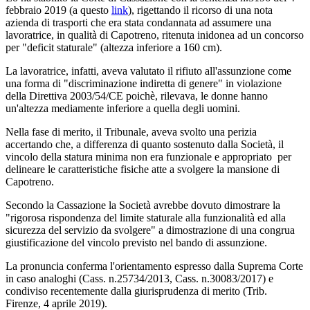
febbraio 2019 (a questo
link
), rigettando il ricorso di una nota
azienda di trasporti che era stata condannata ad assumere una
lavoratrice, in qualità di Capotreno, ritenuta inidonea ad un concorso
per "deficit staturale" (altezza inferiore a 160 cm).
La lavoratrice, infatti, aveva valutato il rifiuto all'assunzione come
una forma di "discriminazione indiretta di genere" in violazione
della Direttiva 2003/54/CE poichè, rilevava, le donne hanno
un'altezza mediamente inferiore a quella degli uomini.
Nella fase di merito, il Tribunale, aveva svolto una perizia
accertando che, a differenza di quanto sostenuto dalla Società, il
vincolo della statura minima non era funzionale e appropriato per
delineare le caratteristiche fisiche atte a svolgere la mansione di
Capotreno.
Secondo la Cassazione la Società avrebbe dovuto dimostrare la
"rigorosa rispondenza del limite staturale alla funzionalità ed alla
sicurezza del servizio da svolgere" a dimostrazione di una congrua
giustificazione del vincolo previsto nel bando di assunzione.
La pronuncia conferma l'orientamento espresso dalla Suprema Corte
in caso analoghi (Cass. n.25734/2013, Cass. n.30083/2017) e
condiviso recentemente dalla giurisprudenza di merito (Trib.
Firenze, 4 aprile 2019).