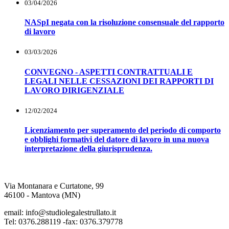
03/04/2026
NASpI negata con la risoluzione consensuale del rapporto
di lavoro
03/03/2026
CONVEGNO - ASPETTI CONTRATTUALI E
LEGALI NELLE CESSAZIONI DEI RAPPORTI DI
LAVORO DIRIGENZIALE
12/02/2024
Licenziamento per superamento del periodo di comporto
e obblighi formativi del datore di lavoro in una nuova
interpretazione della giurisprudenza.
Via Montanara e Curtatone, 99
46100 - Mantova (MN)
email: info@studiolegalestrullato.it
Tel: 0376.288119 -fax: 0376.379778