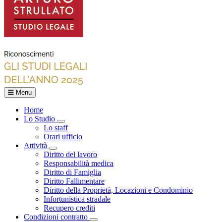
Menu
Home
Lo Studio
Toggle Dropdown
Lo staff
Orari ufficio
Attività
Toggle Dropdown
Diritto del lavoro
Responsabilità medica
Diritto di Famiglia
Diritto Fallimentare
Diritto della Proprietà, Locazioni e Condominio
Infortunistica stradale
Recupero crediti
Condizioni contratto