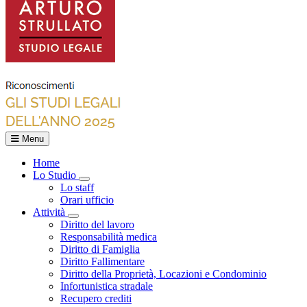
Menu
Home
Lo Studio
Toggle Dropdown
Lo staff
Orari ufficio
Attività
Toggle Dropdown
Diritto del lavoro
Responsabilità medica
Diritto di Famiglia
Diritto Fallimentare
Diritto della Proprietà, Locazioni e Condominio
Infortunistica stradale
Recupero crediti