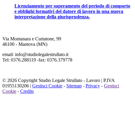
Licenziamento per superamento del periodo di comporto
e obblighi formativi del datore di lavoro in una nuova
interpretazione della giurisprudenza.
Via Montanara e Curtatone, 99
46100 - Mantova (MN)
email: info@studiolegalestrullato.it
Tel: 0376.288119 -fax: 0376.379778
© 2026 Copyright Studio Legale Strullato - Lavoro | P.IVA
01955130206 |
Gestisci Cookie
-
Sitemap
-
Privacy
-
Gestisci
Cookie
-
Credits