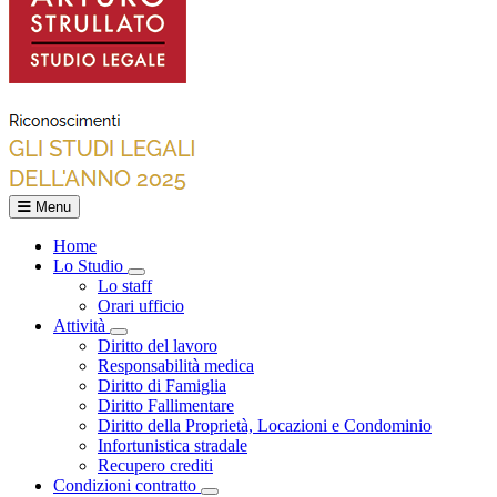
Menu
Home
Lo Studio
Toggle Dropdown
Lo staff
Orari ufficio
Attività
Toggle Dropdown
Diritto del lavoro
Responsabilità medica
Diritto di Famiglia
Diritto Fallimentare
Diritto della Proprietà, Locazioni e Condominio
Infortunistica stradale
Recupero crediti
Condizioni contratto