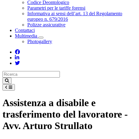
Toggle Dropdown
Codice Deontologico
Parametri per le tariffe forensi
Informativa ai sensi dell’art. 13 del Regolamento
europeo n. 679/2016
Polizze assicurative
Contattaci
Multimedia
Toggle Dropdown
Photogallery
Assistenza a disabile e
trasferimento del lavoratore -
Avv. Arturo Strullato