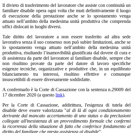
Il divieto di trasferimento del lavoratore che assiste con continuità un
familiare disabile opera ogni volta che muti definitivamente il luogo
di esecuzione della prestazione anche se lo spostamento venga
attuato nell’ambito della medesima unità produttiva che comprenda
uffici dislocati in luoghi diversi.
Tale diritto del lavoratore a non essere trasferito ad altra sede
lavorativa senza il suo consenso non può subire limitazioni, anche se
lo spostamento venga attuato nell’ambito della medesima unità
produttiva, risultando l’inamovibilità giustificata dal dovere di cura e
di assistenza da parte del lavoratore al familiare disabile, sempre che
non risultino provate da parte del datore di lavoro specifiche
esigenze tecniche, organizzative e produttive che, in un equilibrato
bilanciamento tra interessi, risultino effettive e comunque
insuscettibili di essere diversamente soddisfatte.
A confermarlo è la Corte di Cassazione con la sentenza n.29009 del
17 dicembre 2020 (a questo
link
).
Per la Corte di Cassazione, addirittura, l'esigenza di tutela del
disabile deve essere valorizzata "
al di là di ogni condizionamento
derivante dal mancato accertamento di uno status o da preclusioni
collegate all'inesistenza di un provvedimento formale che confermi
la ricorrenza della situazione di fatto che conferisce fondamento al
diritto del familiare che presta assistenza al disabile
".