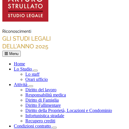
Menu
Home
Lo Studio
Toggle Dropdown
Lo staff
Orari ufficio
Attività
Toggle Dropdown
Diritto del lavoro
Responsabilità medica
Diritto di Famiglia
Diritto Fallimentare
Diritto della Proprietà, Locazioni e Condominio
Infortunistica stradale
Recupero crediti
Condizioni contratto