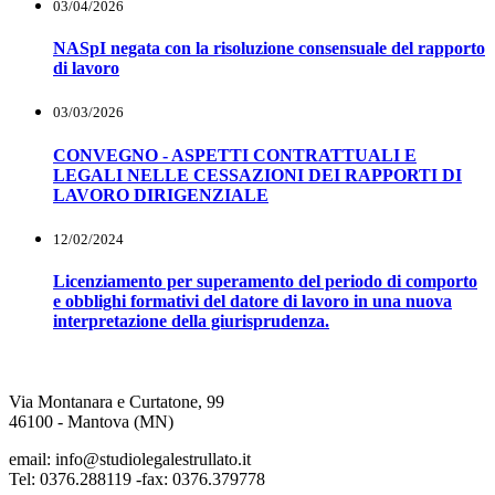
03/04/2026
NASpI negata con la risoluzione consensuale del rapporto
di lavoro
03/03/2026
CONVEGNO - ASPETTI CONTRATTUALI E
LEGALI NELLE CESSAZIONI DEI RAPPORTI DI
LAVORO DIRIGENZIALE
12/02/2024
Licenziamento per superamento del periodo di comporto
e obblighi formativi del datore di lavoro in una nuova
interpretazione della giurisprudenza.
Via Montanara e Curtatone, 99
46100 - Mantova (MN)
email: info@studiolegalestrullato.it
Tel: 0376.288119 -fax: 0376.379778