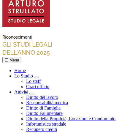
Menu
Home
Lo Studio
Toggle Dropdown
Lo staff
Orari ufficio
Attività
Toggle Dropdown
Diritto del lavoro
Responsabilità medica
Diritto di Famiglia
Diritto Fallimentare
Diritto della Proprietà, Locazioni e Condominio
Infortunistica stradale
Recupero crediti