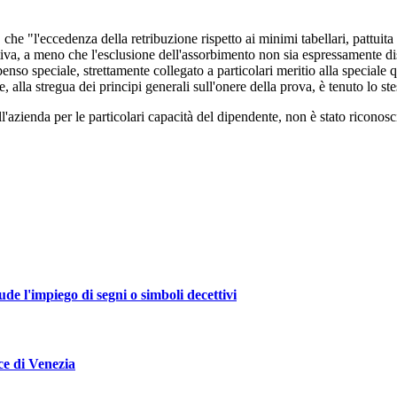
e "l'eccedenza della retribuzione rispetto ai minimi tabellari, pattuita
tiva, a meno che l'esclusione dell'assorbimento non sia espressamente disp
penso speciale, strettamente collegato a particolari meritio alla speciale
 alla stregua dei principi generali sull'onere della prova, è tenuto lo st
ll'azienda per le particolari capacità del dipendente, non è stato ricono
de l'impiego di segni o simboli decettivi
ce di Venezia