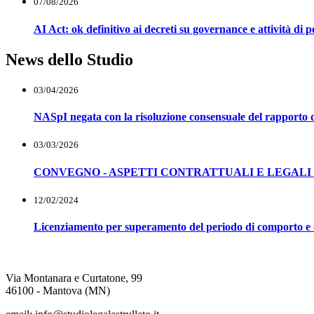
07/08/2026
AI Act: ok definitivo ai decreti su governance e attività di 
News dello Studio
03/04/2026
NASpI negata con la risoluzione consensuale del rapporto d
03/03/2026
CONVEGNO - ASPETTI CONTRATTUALI E LEGALI 
12/02/2024
Licenziamento per superamento del periodo di comporto e ob
Via Montanara e Curtatone, 99
46100 - Mantova (MN)