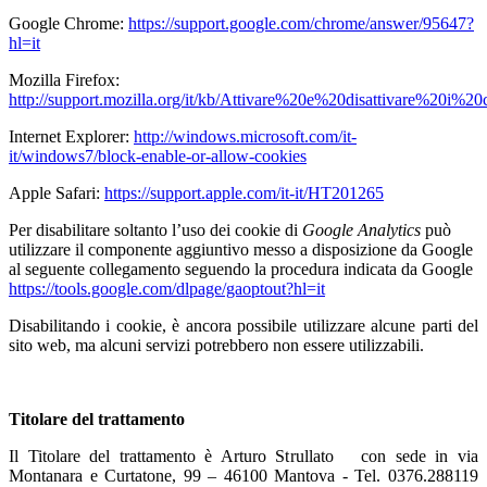
Google Chrome:
https://support.google.com/chrome/answer/95647?
hl=it
Mozilla Firefox:
http://support.mozilla.org/it/kb/Attivare%20e%20disattivare%20i%20
Internet Explorer:
http://windows.microsoft.com/it-
it/windows7/block-enable-or-allow-cookies
Apple Safari:
https://support.apple.com/it-it/HT201265
Per disabilitare soltanto l’uso dei cookie di
Google Analytics
può
utilizzare il componente aggiuntivo messo a disposizione da Google
al seguente collegamento seguendo la procedura
indicata da Google
https://tools.google.com/dlpage/gaoptout?hl=it
Disabilitando i cookie, è ancora possibile utilizzare alcune parti del
sito web, ma alcuni servizi potrebbero non essere utilizzabili.
Titolare del trattamento
Il Titolare del trattamento è Arturo Strullato con sede in via
Montanara e Curtatone, 99 – 46100 Mantova - Tel. 0376.288119